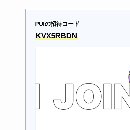
PUIの招待コード
KVX5RBDN