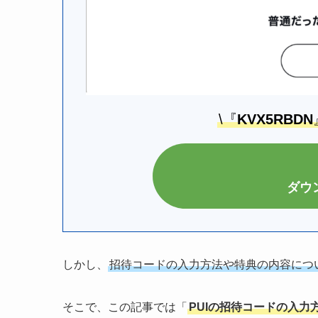
\『
KVX5RBDN
ダウ
しかし、
招待コードの入力方法や特典の内容につ
そこで、この記事では「
PUIの招待コードの入力