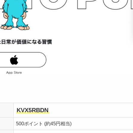
KVX5RBDN
500ポイント (約45円相当)